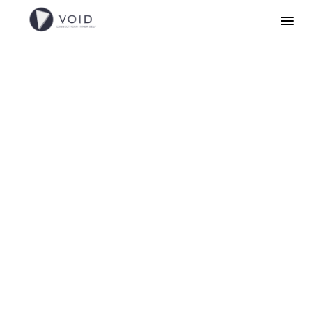
「
你
不
用
死
記
硬
背
複
的
理
論
，
我
們
只
想
幫
你
找
回
失
的
靈
魂
拼
圖
。
」