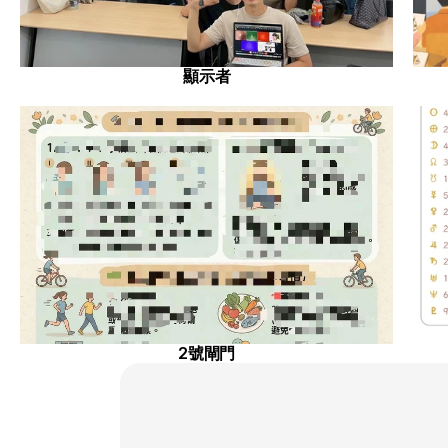
顯示者
2號閘門