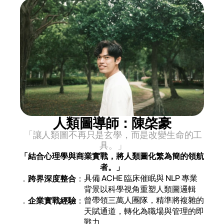
人類圖導師：陳棨豪
「讓人類圖不再只是玄學，而是改變生命的工
具。」
「結合心理學與商業實戰，將人類圖化繁為簡的領航
者。」
具備 ACHE 臨床催眠與 NLP 專業
．
跨界深度整合
：
背景以科學視角重塑人類圖邏輯
曾帶領三萬人團隊，精準將複雜的
．
企業實戰經驗
：
天賦通道，轉化為職場與管理的即
戰力                                  