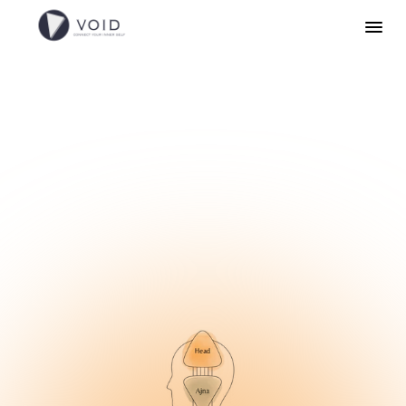
停
止
無
效
的
內
耗
，
找
回
專
的
生
命
節
奏
這
不
是
迷
信
，
而
是
一
套
讓
你
重
新
掌
握
人
生
的
實
用
工
具
領取專屬人類圖