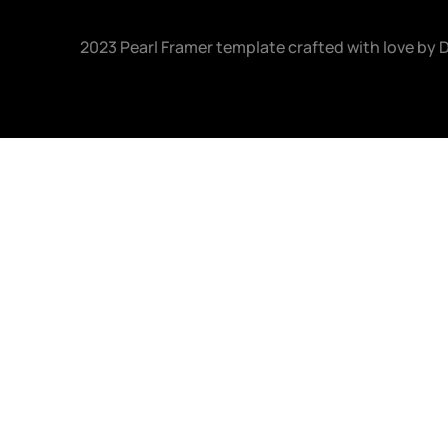
2023 Pearl Framer template crafted with love by 
D