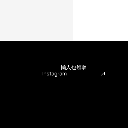
懶人包領取
Instagram
懶人包領取
1號閘門 ›